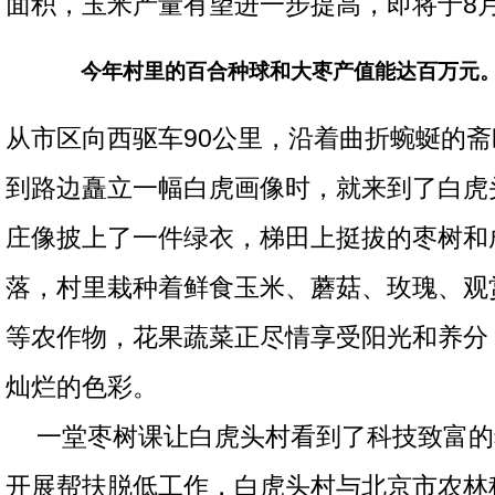
面积，玉米产量有望进一步提高，即将于8
今年村里的百合种球和大枣产值能达百万元。
从市区向西驱车90公里，沿着曲折蜿蜒的
到路边矗立一幅白虎画像时，就来到了白虎
庄像披上了一件绿衣，梯田上挺拔的枣树和
落，村里栽种着鲜食玉米、蘑菇、玫瑰、观
等农作物，花果蔬菜正尽情享受阳光和养分
灿烂的色彩。
一堂枣树课让白虎头村看到了科技致富的
开展帮扶脱低工作，白虎头村与北京市农林