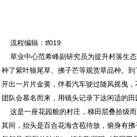
流程编辑：tf019
草业中心范希峰副研究员为提升村落生态
种了紫叶狼尾草、拂子芒等观赏草品种。到
开出一片片金黄，伴着汽车驶过随风摇曳，
团队会慕名而来，用镜头记录下这闲适的田
这是一座花园般的村庄，梯田层叠拾级而
其间，抬头是百合花海含苞待放，俯身有拂