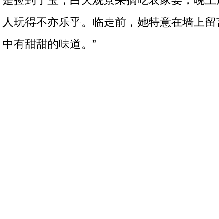
是捡到了宝，白天观景采摘吃农家宴，晚上
人玩得不亦乐乎。临走前，她特意在墙上留
中有甜甜的味道。”