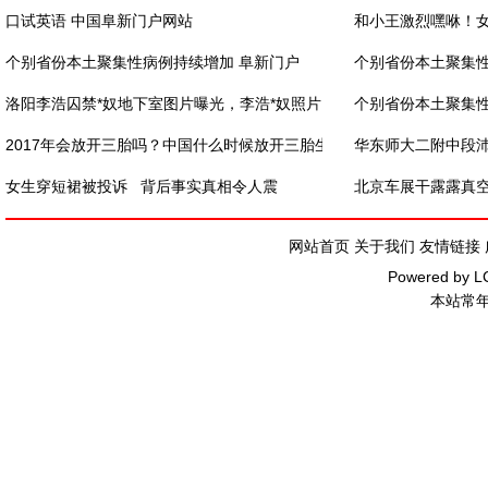
口试英语 中国阜新门户网站
和小王激烈嘿咻！女
个别省份本土聚集性病例持续增加 阜新门户
个别省份本土聚集性
洛阳李浩囚禁*奴地下室图片曝光，李浩*奴照片
个别省份本土聚集性
2017年会放开三胎吗？中国什么时候放开三胎生
华东师大二附中段
女生穿短裙被投诉 背后事实真相令人震
北京车展干露露真
网站首页
关于我们
友情链接
Powered by
L
本站常年