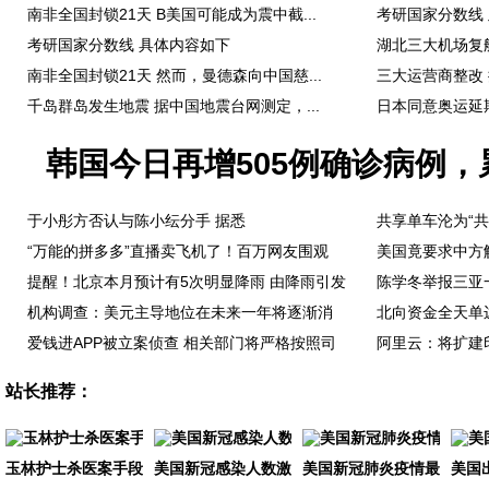
南非全国封锁21天 B美国可能成为震中截...
考研国家分数线 
考研国家分数线 具体内容如下
湖北三大机场复航 
南非全国封锁21天 然而，曼德森向中国慈...
三大运营商整改 
千岛群岛发生地震 据中国地震台网测定，...
日本同意奥运延期
韩国今日再增505例确诊病例，累
于小彤方否认与陈小纭分手 据悉
共享单车沦为“共
“万能的拼多多”直播卖飞机了！百万网友围观
美国竟要求中方
提醒！北京本月预计有5次明显降雨 由降雨引发
陈学冬举报三亚
机构调查：美元主导地位在未来一年将逐渐消
北向资金全天单
爱钱进APP被立案侦查 相关部门将严格按照司
阿里云：将扩建
站长推荐：
玉林护士杀医案手段残忍致极：碎尸、剔肉、烹
美国新冠感染人数激增致1200例 特朗普仍拒
美国新冠肺炎疫情最新消息
美国