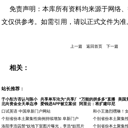
免责声明：本库所有资料均来源于网络、
文仅供参考。如需引用，请以正式文件为准
上一篇
返回首页
下一篇
相关：
站长推荐：
于小彤方否认与陈小纭分手 据悉
共享单车沦为“共享广告牌” 有的小广告还
“万能的拼多多”直播卖飞
美国
北向资金全天单边净买入171亿元，沪股通大买
爱钱进APP被立案侦查 相关部门将严格按照司
阿里云：将扩建印尼数据中
口试英语 中国阜新门户网站
和小王激烈嘿咻！女
个别省份本土聚集性病例持续增加 阜新门户
个别省份本土聚集性
洛阳李浩囚禁*奴地下室图片曝光，李浩*奴照片
个别省份本土聚集性