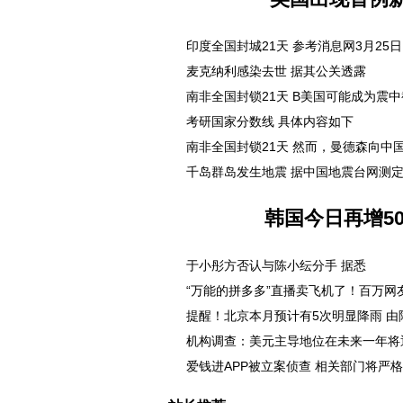
印度全国封城21天 参考消息网3月25日.
麦克纳利感染去世 据其公关透露
南非全国封锁21天 B美国可能成为震中截
考研国家分数线 具体内容如下
南非全国封锁21天 然而，曼德森向中国慈
千岛群岛发生地震 据中国地震台网测定，
韩国今日再增50
于小彤方否认与陈小纭分手 据悉
“万能的拼多多”直播卖飞机了！百万网
提醒！北京本月预计有5次明显降雨 由
机构调查：美元主导地位在未来一年将
爱钱进APP被立案侦查 相关部门将严