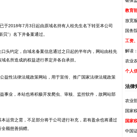
银保
教育部
放宽
已于2018年7月3日起由原域名持有人桂先生名下转至本公司
国务
新贝”）名下并备案通过。
工资、
解读：
生口头约定，自域名备案信息通过之日起的半年内，网站由桂先
该域名所造成的权益进行界定并各自承担。
农业
个人
家公益性法律法规政策网站，用于宣传、推广国家法律法规政策
法律
公益事业，本站也将积极开发爬虫、审核、监控软件，故网站部
农业
国家
基本运营之需，不足部分将于公司进行补充，若有盈余也将通过
国家
行全额慈善捐赠。
中国证