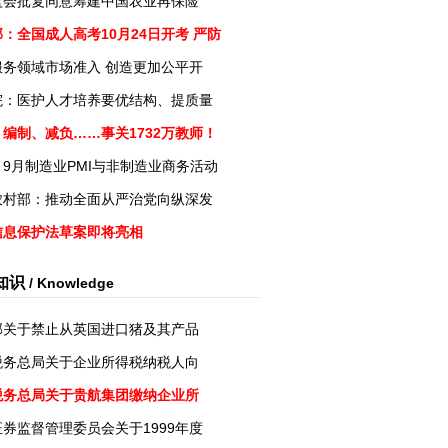
监会批复同意筹建中国农业再保险
：全国成人高考10月24日开考 严防
服务领域市场准入 创造更加公平开
院：医护人才培养要优结构、提质量
编制、减负……事关1732万教师！
9月制造业PMI与非制造业商务活动
农村部：推动全面从严治党向纵深发
信息保护法草案即将亮相
知识
/ Knowledge
部关于禁止从英国进口猪及其产品
税务总局关于企业所得税纳税人向
税务总局关于贵航集团缴纳企业所
券监督管理委员会关于1999年度