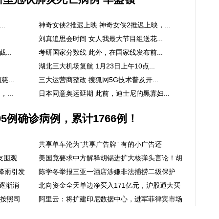
..
神奇女侠2推迟上映 神奇女侠2推迟上映，...
刘真追思会时间 女人我最大节目组送花...
...
考研国家分数线 此外，在国家线发布前...
湖北三大机场复航 1月23日上午10点...
...
三大运营商整改 搜狐网5G技术普及开...
...
日本同意奥运延期 此前，迪士尼的黑寡妇...
5例确诊病例，累计1766例！
共享单车沦为“共享广告牌” 有的小广告还
友围观
美国竟要求中方解释胡锡进扩大核弹头言论！胡
降雨引发
陈学冬举报三亚一酒店涉嫌非法捕捞二级保护
逐渐消
北向资金全天单边净买入171亿元，沪股通大买
格按照司
阿里云：将扩建印尼数据中心，进军菲律宾市场