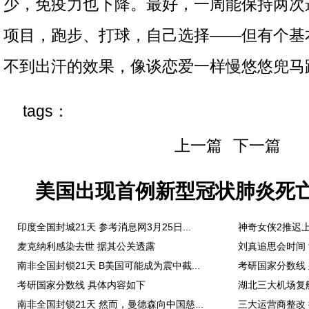
少，免疫力也下降。最好，一周能保持两次
项目，跑步、打球，自己选择——但有个基
不到出汗的效果，像谈恋爱一样慢悠悠兜马
tags：
上一篇
下一篇
美国出现首例新型冠状肺炎死亡
印度全国封城21天 参考消息网3月25日...
神奇女侠2推迟上
麦克纳利感染去世 据其公关透露
刘真追思会时间 
南非全国封锁21天 B美国可能成为震中截...
考研国家分数线 
考研国家分数线 具体内容如下
湖北三大机场复航 
南非全国封锁21天 然而，曼德森向中国慈...
三大运营商整改 