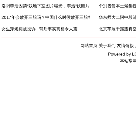
洛阳李浩囚禁*奴地下室图片曝光，李浩*奴照片
个别省份本土聚集性
2017年会放开三胎吗？中国什么时候放开三胎生
华东师大二附中段
女生穿短裙被投诉 背后事实真相令人震
北京车展干露露真
网站首页
关于我们
友情链接
Powered by
L
本站常年