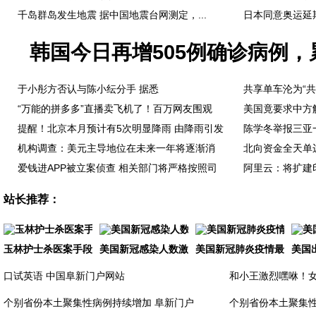
千岛群岛发生地震 据中国地震台网测定，...
日本同意奥运延期
韩国今日再增505例确诊病例，累
于小彤方否认与陈小纭分手 据悉
共享单车沦为“共
“万能的拼多多”直播卖飞机了！百万网友围观
美国竟要求中方
提醒！北京本月预计有5次明显降雨 由降雨引发
陈学冬举报三亚
机构调查：美元主导地位在未来一年将逐渐消
北向资金全天单
爱钱进APP被立案侦查 相关部门将严格按照司
阿里云：将扩建
站长推荐：
玉林护士杀医案手段残忍致极：碎尸、剔肉、烹
美国新冠感染人数激增致1200例 特朗普仍拒
美国新冠肺炎疫情最新消息
美国
口试英语 中国阜新门户网站
和小王激烈嘿咻！女
个别省份本土聚集性病例持续增加 阜新门户
个别省份本土聚集性