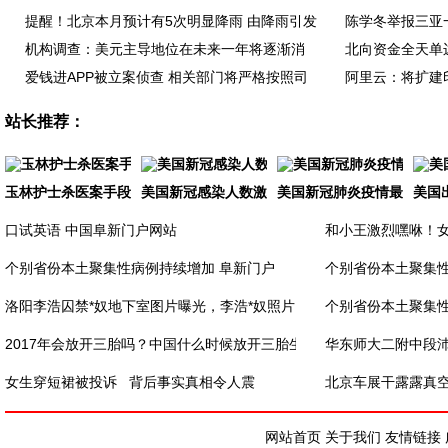
提醒！北京本月预计有5次明显降雨 由降雨引发
陈学冬举报三亚
机构调查：美元主导地位在未来一年将逐渐消
北向资金全天单
爱钱进APP被立案侦查 相关部门将严格按照司
阿里云：将扩建
站长推荐：
玉林护士杀医案手段残忍致极：碎尸、剔肉、烹
美国新冠感染人数激增致1200例 特朗普仍拒
美国新冠肺炎疫情最新消息
美国
口试英语 中国阜新门户网站
和小王激烈嘿咻！女
个别省份本土聚集性病例持续增加 阜新门户
个别省份本土聚集性
洛阳李浩囚禁*奴地下室图片曝光，李浩*奴照片
个别省份本土聚集性
2017年会放开三胎吗？中国什么时候放开三胎生
华东师大二附中段
女生穿短裙被投诉 背后事实真相令人震
北京车展干露露真
网站首页
关于我们
友情链接