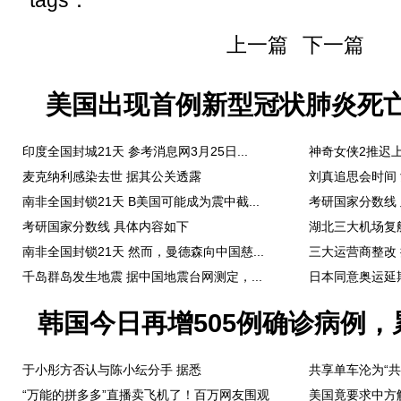
tags：
上一篇
下一篇
美国出现首例新型冠状肺炎死亡
印度全国封城21天 参考消息网3月25日...
神奇女侠2推迟上
麦克纳利感染去世 据其公关透露
刘真追思会时间 
南非全国封锁21天 B美国可能成为震中截...
考研国家分数线 
考研国家分数线 具体内容如下
湖北三大机场复航 
南非全国封锁21天 然而，曼德森向中国慈...
三大运营商整改 
千岛群岛发生地震 据中国地震台网测定，...
日本同意奥运延期
韩国今日再增505例确诊病例，累
于小彤方否认与陈小纭分手 据悉
共享单车沦为“共
“万能的拼多多”直播卖飞机了！百万网友围观
美国竟要求中方