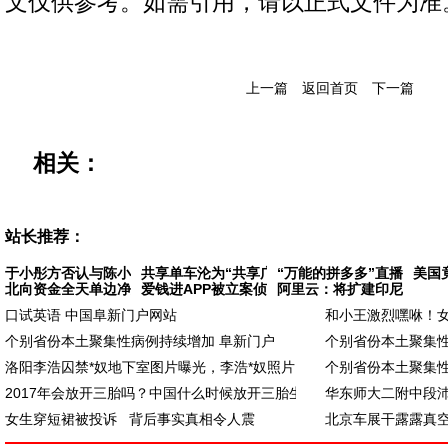
文仅供参考。如需引用，请以正式文件为准
上一篇
返回首页
下一篇
相关：
站长推荐：
于小彤方否认与陈小纭分手 据悉
共享单车沦为“共享广告牌” 有的小广告还
“万能的拼多多”直播卖飞
美国
北向资金全天单边净买入171亿元，沪股通大买
爱钱进APP被立案侦查 相关部门将严格按照司
阿里云：将扩建印尼数据中
口试英语 中国阜新门户网站
和小王激烈嘿咻！女
个别省份本土聚集性病例持续增加 阜新门户
个别省份本土聚集性
洛阳李浩囚禁*奴地下室图片曝光，李浩*奴照片
个别省份本土聚集性
2017年会放开三胎吗？中国什么时候放开三胎生
华东师大二附中段
女生穿短裙被投诉 背后事实真相令人震
北京车展干露露真