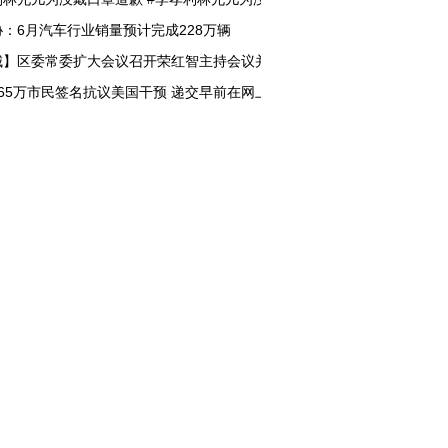
：6月汽车行业销量预计完成228万辆
城】区委常委扩大会议召开荣红智主持会议并讲话
65万市民签名抗议美国干预 递交早前在网上收集到的逾165万个香港市