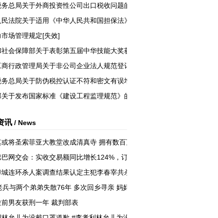
税务总局关于外商投资性公司出口税收问题的通知
人民法院关于适用《中华人民共和国担保法》若干问题..
市场管理规定[失效]
和社会保障部关于表彰第五届中华技能大奖获得者和全..
工商行政管理局关于非公司企业法人规范登记有关问题..
税务总局关于防伪税控认证不符和密文有误增值税专用..
部关于发布国家标准《建设工程监理规范》的通知
资讯
/ News
其或将圣索菲亚大教堂改成清真寺 拥有数百万东正教徒的希腊也不买账
巴巴网交会：实收交易额同比增长124%，订单数前30单品均为女性商品
华城连环杀人案调查结果认定主犯李春宰共杀14人、强奸抢劫9人 自小内
老兵与两个弟弟失散76年 多次回乡寻亲 妈妈改嫁后
拉前男友获刑一年 裁判部表
利林允儿为没戴口罩道歉 #李孝利林允儿为没戴口罩道歉#李孝利与林允儿