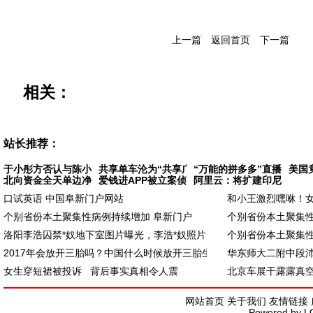
上一篇
返回首页
下一篇
相关：
站长推荐：
于小彤方否认与陈小纭分手 据悉
共享单车沦为“共享广告牌” 有的小广告还
“万能的拼多多”直播卖飞
美国
北向资金全天单边净买入171亿元，沪股通大买
爱钱进APP被立案侦查 相关部门将严格按照司
阿里云：将扩建印尼数据中
口试英语 中国阜新门户网站
和小王激烈嘿咻！女
个别省份本土聚集性病例持续增加 阜新门户
个别省份本土聚集性
洛阳李浩囚禁*奴地下室图片曝光，李浩*奴照片
个别省份本土聚集性
2017年会放开三胎吗？中国什么时候放开三胎生
华东师大二附中段
女生穿短裙被投诉 背后事实真相令人震
北京车展干露露真
网站首页
关于我们
友情链接
Powered by
L