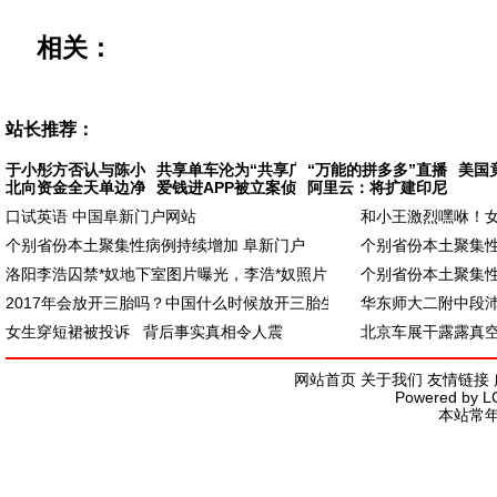
相关：
站长推荐：
于小彤方否认与陈小纭分手 据悉
共享单车沦为“共享广告牌” 有的小广告还
“万能的拼多多”直播卖飞
美国
北向资金全天单边净买入171亿元，沪股通大买
爱钱进APP被立案侦查 相关部门将严格按照司
阿里云：将扩建印尼数据中
口试英语 中国阜新门户网站
和小王激烈嘿咻！女
个别省份本土聚集性病例持续增加 阜新门户
个别省份本土聚集性
洛阳李浩囚禁*奴地下室图片曝光，李浩*奴照片
个别省份本土聚集性
2017年会放开三胎吗？中国什么时候放开三胎生
华东师大二附中段
女生穿短裙被投诉 背后事实真相令人震
北京车展干露露真
网站首页
关于我们
友情链接
Powered by
L
本站常年