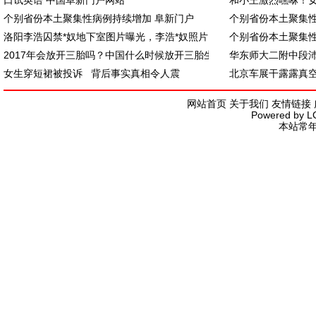
口试英语 中国阜新门户网站
和小王激烈嘿咻！女
个别省份本土聚集性病例持续增加 阜新门户
个别省份本土聚集性
洛阳李浩囚禁*奴地下室图片曝光，李浩*奴照片
个别省份本土聚集性
2017年会放开三胎吗？中国什么时候放开三胎生
华东师大二附中段
女生穿短裙被投诉 背后事实真相令人震
北京车展干露露真
网站首页
关于我们
友情链接
Powered by
L
本站常年